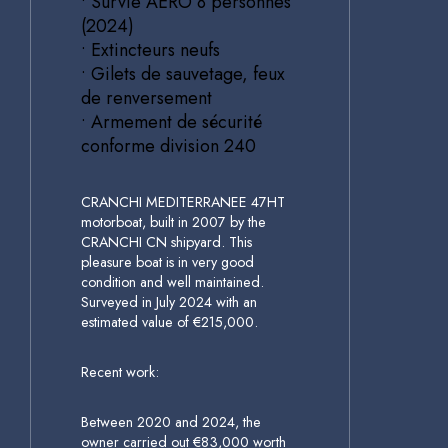
• Survie AERO 8 personnes
(2024)
• Extincteurs neufs
• Gilets de sauvetage, feux
de renversement
• Armement de sécurité
conforme division 240
CRANCHI MEDITERRANEE 47HT
motorboat, built in 2007 by the
CRANCHI CN shipyard. This
pleasure boat is in very good
condition and well maintained.
Surveyed in July 2024 with an
estimated value of €215,000.
Recent work:
Between 2020 and 2024, the
owner carried out €83,000 worth