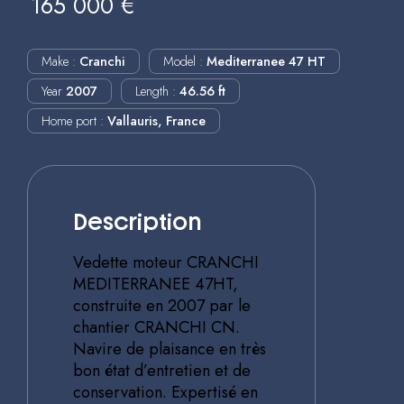
165 000 €
Make :
Cranchi
Model :
Mediterranee 47 HT
Year
2007
Length :
46.56 ft
Home port :
Vallauris, France
Description
Vedette moteur CRANCHI
MEDITERRANEE 47HT,
construite en 2007 par le
chantier CRANCHI CN.
Navire de plaisance en très
bon état d’entretien et de
conservation. Expertisé en